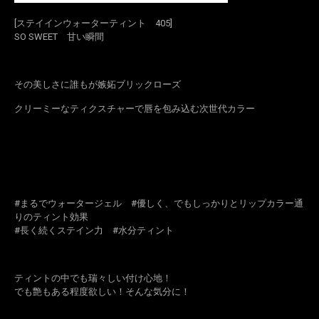
[ステイインウォーターティント 405]
SO SWEET 甘い瞬間
その美しさに誰もが嫉妬ブリックローズ
クリーミーなティクスチャーで唇を包み込む次世代カラー
#まるでウォータージェル #優しく、でもしっかりとリップカラー通
りのティント効果
#長く続くステイン力 #水分ティント
ティントの中でも瑞々しい付け心地！
でも艶もある程度欲しい！そんな気分に！