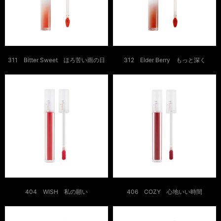
311 Bitter Sweet ほろ苦い雨の日
312 Elder Berry もっと深く
404 WISH 私の願い
406 COZY 心地いい時間