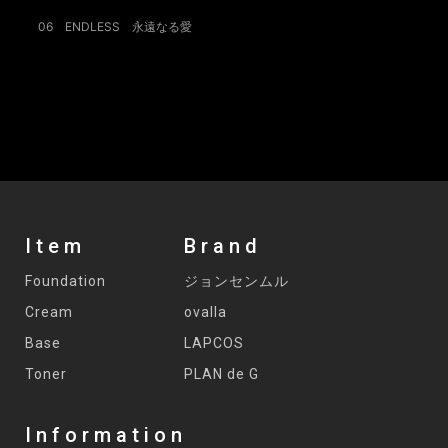
06 ENDLESS 永遠なる愛
Item
Brand
Foundation
ジョンセンムル
Cream
ovalla
Base
LAPCOS
Toner
PLAN de G
Information