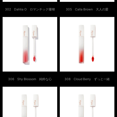
302 Dahlia O ロマンチック珊瑚
305 Calla Brown 大人の愛
306 Shy Blossom 純粋な心
308 Cloud Berry ずっと一緒